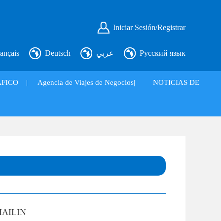
Iniciar Sesión/Registrar
ançais
Deutsch
عربي
Русский язык
FICO
|
Agencia de Viajes de Negocios|
NOTICIAS DE
HAILIN