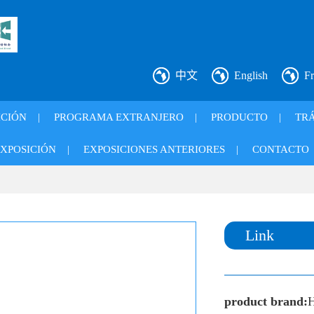
中文
English
Fr
ICIÓN
|
PROGRAMA EXTRANJERO
|
PRODUCTO
|
TRÁ
XPOSICIÓN
|
EXPOSICIONES ANTERIORES
|
CONTACTO
Link
product brand: