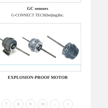
GC sensors
G-CONNECT TECH(beijing)Inc.
EXPLOSION-PROOF MOTOR
7
8
9
10
...
>