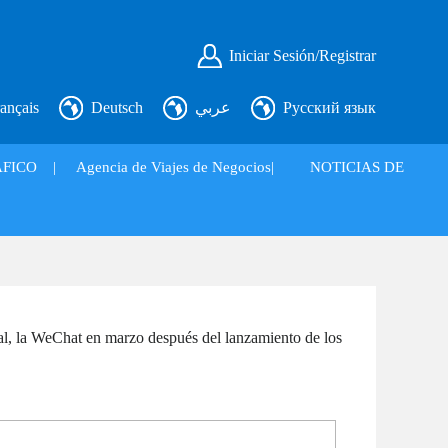
Iniciar Sesión/Registrar
ançais
Deutsch
عربي
Русский язык
FICO
|
Agencia de Viajes de Negocios|
NOTICIAS DE
ial, la WeChat en marzo después del lanzamiento de los