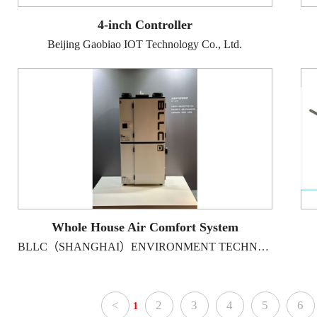
4-inch Controller
Beijing Gaobiao IOT Technology Co., Ltd.
Whole House Air Comfort System
BLLC（SHANGHAI）ENVIRONMENT TECHNOLOGY CO.,lTD.
<
2
3
4
5
6
1