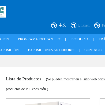
中文
English
Fr
ICIÓN
|
PROGRAMA EXTRANJERO
|
PRODUCTO
|
TRÁ
XPOSICIÓN
|
EXPOSICIONES ANTERIORES
|
CONTACTO
Lista de Productos
(Se pueden mostrar en el sitio web ofic
productos de la Exposición.)