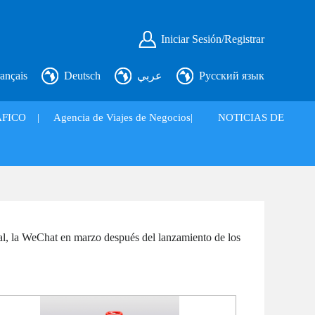
Iniciar Sesión/Registrar
ançais
Deutsch
عربي
Русский язык
FICO
|
Agencia de Viajes de Negocios|
NOTICIAS DE
ial, la WeChat en marzo después del lanzamiento de los