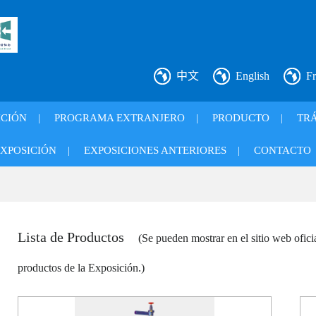
中文
English
Fr
ICIÓN
|
PROGRAMA EXTRANJERO
|
PRODUCTO
|
TRÁ
XPOSICIÓN
|
EXPOSICIONES ANTERIORES
|
CONTACTO
Lista de Productos
(Se pueden mostrar en el sitio web ofic
productos de la Exposición.)