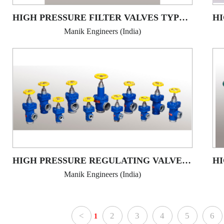
HIGH PRESSURE FILTER VALVES TYPE MHPFV-SS
Manik Engineers (India)
HIGH PRESSURE REGULATING VALVES TYPE : MHPRG-A AND MHPRG-B
Manik Engineers (India)
<
2
3
4
5
6
1