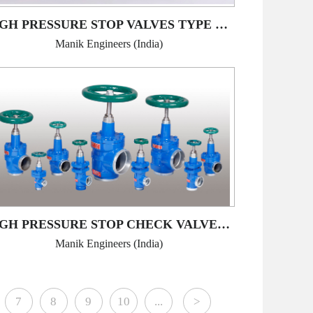
HIGH PRESSURE STOP VALVES TYPE MHPSV
Manik Engineers (India)
HIGH PRESSURE STOP CHECK VALVES AND CHECK VALVES TYPE : MHPSCV & MHPCV
Manik Engineers (India)
7
8
9
10
...
>