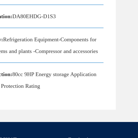
ation:
DA80EHDG-D1S3
y:
Refrigeration Equipment-Components for
tems and plants -Compressor and accessories
tion:
80cc 9HP Energy storage Application
 Protection Rating