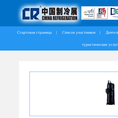
Стартовая страница
|
Список участников
|
Деятел
туристические услуг