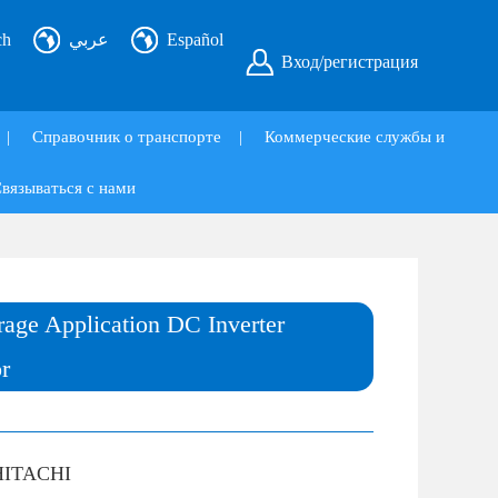
ch
عربي
Español
Вход/регистрация
|
Справочник о транспорте
|
Коммерческие службы и
вязываться с нами
rage Application DC Inverter
r
HITACHI