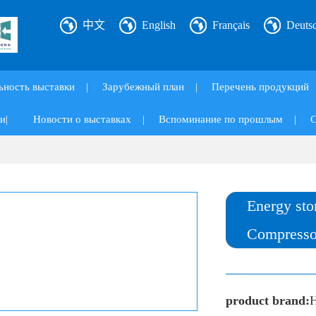
中文
English
Français
Deuts
ьность выставки
|
Зарубежный план
|
Перечень продукций
и|
Новости о выставках
|
Вспоминание по прошлым
|
С
Energy sto
Compresso
product brand: