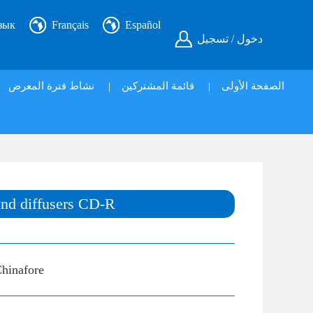
зык
Français
Español
دخول / تسجيل
نشاط فترة المعرض
|
قائمة المشتركين
|
الصفحة الأولى
and diffusers CD-R
hinafore