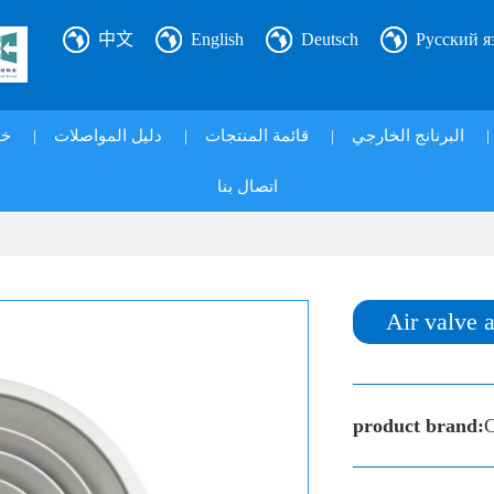
中文
English
Deutsch
Русский я
خ|
|
دليل المواصلات
|
قائمة المنتجات
|
البرنانج الخارجي
|
اتصال بنا
Air valve 
product brand:
C