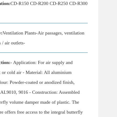
ation:
CD-R150 CD-R200 CD-R250 CD-R300
y:
Ventilation Plants-Air passages, ventilation
 / air outlets-
tion:
- Application: For air supply and
t or cold air - Material: All aluminium
lour: Powder-coated or anodized finish,
RAL9010, 9016 - Construction: Assembled
terfly volume damper made of plastic. The
re offers free access to the integral butterfly