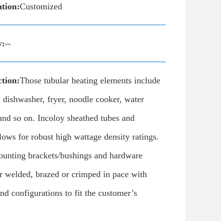
ation:
Customized
y:
--
tion:
Those tubular heating elements include
, dishwasher, fryer, noodle cooker, water
 and so on. Incoloy sheathed tubes and
ws for robust high wattage density ratings.
ounting brackets/bushings and hardware
r welded, brazed or crimped in pace with
and configurations to fit the customer’s