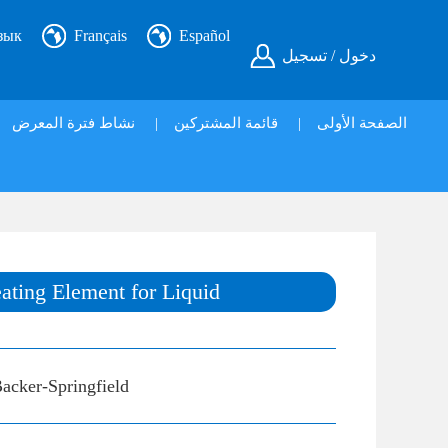
зык
Français
Español
دخول / تسجيل
نشاط فترة المعرض
|
قائمة المشتركين
|
الصفحة الأولى
ating Element for Liquid
acker-Springfield