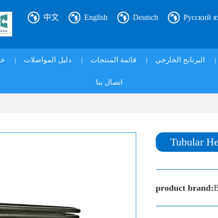
中文
English
Deutsch
Русский я
خ|
|
دليل المواصلات
|
قائمة المنتجات
|
البرنانج الخارجي
|
اتصال بنا
Tubular He
product brand:
B