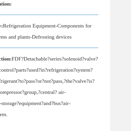
ation:
y:
Refrigeration Equipment-Components for
tems and plants-Defrosting devices
tion:
FDF?Detachable?series?solenoid?valve?
control?parts?used?in?refrigeration?system?
frigerant?to?pass?or?not?pass,?the?valve?is?
ompressor?group,?central? air-
d-storage?equipment?and?bus?air-
tem.