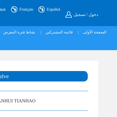
зык
Français
Español
دخول / تسجيل
نشاط فترة المعرض
|
قائمة المشتركين
|
الصفحة الأولى
alve
ANHUI TIANHAO