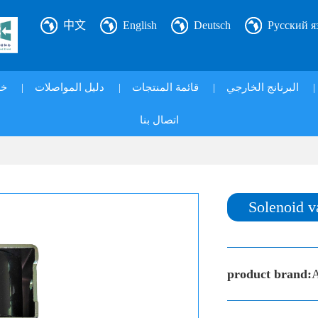
中文
English
Deutsch
Русский я
خ|
|
دليل المواصلات
|
قائمة المنتجات
|
البرنانج الخارجي
|
اتصال بنا
Solenoid v
product brand: