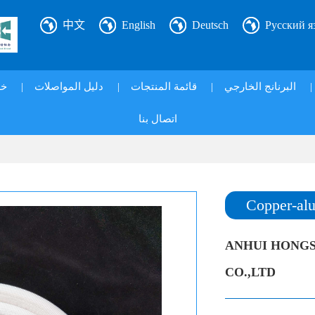
中文
English
Deutsch
Русский я
خ|
|
دليل المواصلات
|
قائمة المنتجات
|
البرنانج الخارجي
|
اتصال بنا
Copper-alu
ANHUI HONGS
CO.,LTD