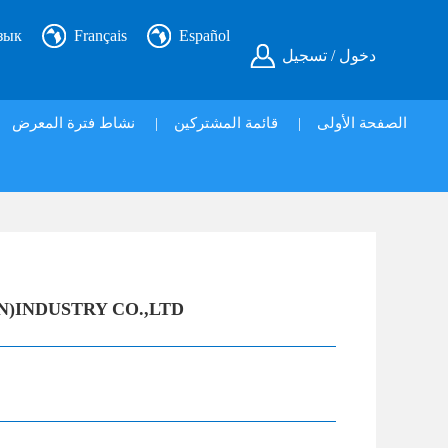
зык
Français
Español
دخول / تسجيل
الصفحة الأولى
|
قائمة المشتركين
|
نشاط فترة المعرض
N)INDUSTRY CO.,LTD