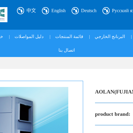
中文
English
Deutsch
Русский я
|
البرنانج الخارجي
|
قائمة المنتجات
|
دليل المواصلات
|
خد
اتصال بنا
AOLAN(FUJIA
product brand: