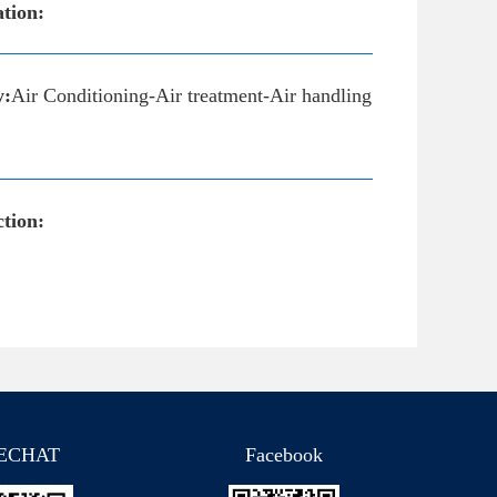
ation:
y:
Air Conditioning-Air treatment-Air handling
tion:
ECHAT
Facebook