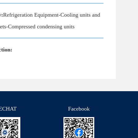
y:
Refrigeration Equipment-Cooling units and
inets-Compressed condensing units
tion:
ECHAT
Facebook